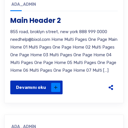
ADA_ADMIN
Main Header 2
855 road, broklyn street, new york 888 999 0000
needhelp@bixol.com Home Multi Pages One Page Main
Home 01 Multi Pages One Page Home 02 Multi Pages
One Page Home 03 Multi Pages One Page Home 04
Multi Pages One Page Home 05 Multi Pages One Page
Home 06 Multi Pages One Page Home 07 Multi […]
Devamını oku
ADA_ADMIN