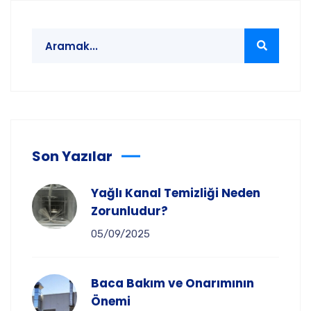
Son Yazılar
Yağlı Kanal Temizliği Neden
Zorunludur?
05/09/2025
Baca Bakım ve Onarımının
Önemi