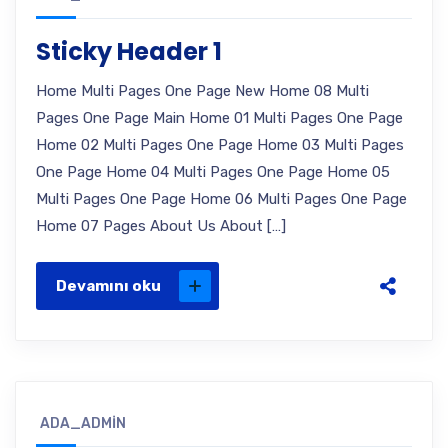
Sticky Header 1
Home Multi Pages One Page New Home 08 Multi
Pages One Page Main Home 01 Multi Pages One Page
Home 02 Multi Pages One Page Home 03 Multi Pages
One Page Home 04 Multi Pages One Page Home 05
Multi Pages One Page Home 06 Multi Pages One Page
Home 07 Pages About Us About […]
Devamını oku
ADA_ADMIN