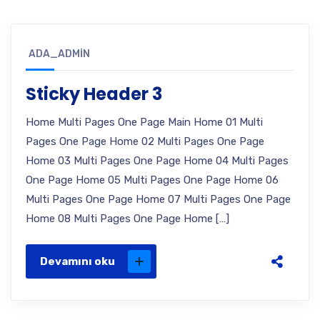
ADA_ADMIN
Sticky Header 3
Home Multi Pages One Page Main Home 01 Multi
Pages One Page Home 02 Multi Pages One Page
Home 03 Multi Pages One Page Home 04 Multi Pages
One Page Home 05 Multi Pages One Page Home 06
Multi Pages One Page Home 07 Multi Pages One Page
Home 08 Multi Pages One Page Home […]
Devamını oku