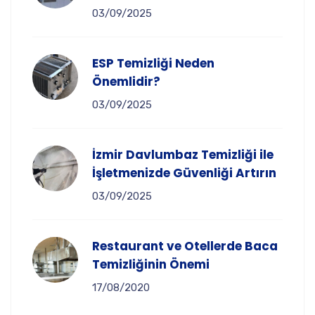
03/09/2025
ESP Temizliği Neden
Önemlidir?
03/09/2025
İzmir Davlumbaz Temizliği ile
İşletmenizde Güvenliği Artırın
03/09/2025
Restaurant ve Otellerde Baca
Temizliğinin Önemi
17/08/2020